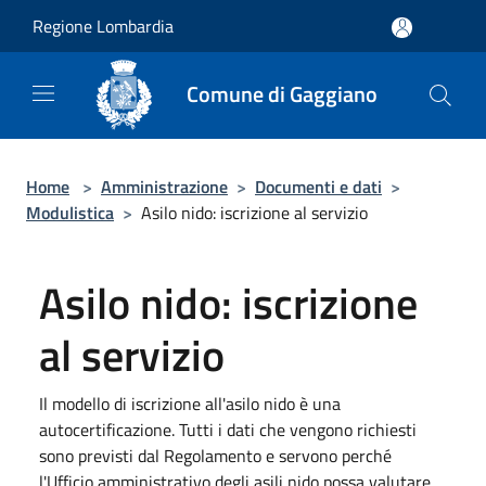
Salta al contenuto principale
Regione Lombardia
Comune di Gaggiano
Home
>
Amministrazione
>
Documenti e dati
>
Modulistica
>
Asilo nido: iscrizione al servizio
Asilo nido: iscrizione
al servizio
Il modello di iscrizione all'asilo nido è una
autocertificazione. Tutti i dati che vengono richiesti
sono previsti dal Regolamento e servono perché
l'Ufficio amministrativo degli asili nido possa valutare