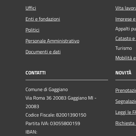
Uffici
Vita lavor
Enti e fondazioni
Imprese 
Appalti pu
Politici
Catasto e
Personale Amministrativo
Turismo
Documenti e dati
Mobilità e
CONTATTI
NOVITÀ
Comune di Gaggiano
Prenotaz
Via Roma 36 20083 Gaggiano MI -
Segnalazi
20083
Leggi le 
Codice Fiscale: 82001390150
Richiesta
Partita IVA: 03055800159
IBAN: