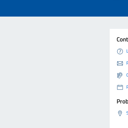
Cont
Prob