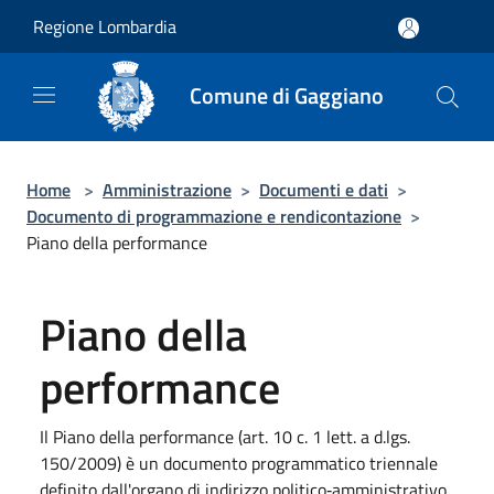
Salta al contenuto principale
Regione Lombardia
Comune di Gaggiano
Home
>
Amministrazione
>
Documenti e dati
>
Documento di programmazione e rendicontazione
>
Piano della performance
Piano della
performance
Il Piano della performance (art. 10 c. 1 lett. a d.lgs.
150/2009) è un documento programmatico triennale
definito dall'organo di indirizzo politico‐amministrativo