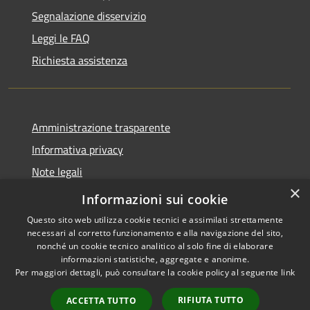
Segnalazione disservizio
Leggi le FAQ
Richiesta assistenza
Amministrazione trasparente
Informativa privacy
Note legali
×
Dichiarazione di accessibilità
Informazioni sui cookie
Questo sito web utilizza cookie tecnici e assimilati strettamente
necessari al corretto funzionamento e alla navigazione del sito,
nonché un cookie tecnico analitico al solo fine di elaborare
informazioni statistiche, aggregate e anonime.
RSS
Copyright © 2026 • Comune di
Per maggiori dettagli, può consultare la cookie policy al seguente
link
Accessibilità
Gaggiano • Powered by
Privacy
Municipium
Accesso
•
RIFIUTA TUTTO
ACCETTA TUTTO