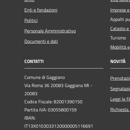
Enti e fondazioni
Imprese 
Appalti pu
Politici
Catasto e
Personale Amministrativo
Turismo
Documenti e dati
Mobilità e
CONTATTI
NOVITÀ
Comune di Gaggiano
Prenotaz
Via Roma 36 20083 Gaggiano MI -
Segnalazi
20083
Leggi le 
Codice Fiscale: 82001390150
Richiesta
Partita IVA: 03055800159
IBAN:
IT13X0103033120000005116691