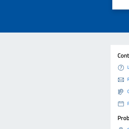
Cont
Prob