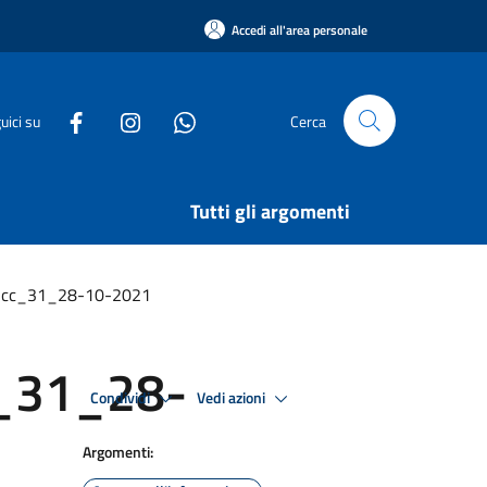
Accedi all'area personale
uici su
Cerca
Tutti gli argomenti
_cc_31_28-10-2021
_31_28-
Condividi
Vedi azioni
Argomenti: