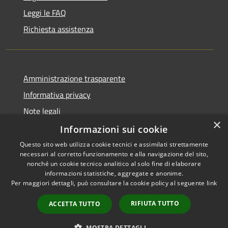
Leggi le FAQ
Richiesta assistenza
Amministrazione trasparente
Informativa privacy
Note legali
×
Dichiarazione di accessibilità
Informazioni sui cookie
Questo sito web utilizza cookie tecnici e assimilati strettamente
necessari al corretto funzionamento e alla navigazione del sito,
nonché un cookie tecnico analitico al solo fine di elaborare
informazioni statistiche, aggregate e anonime.
RSS
Copyright © 2026 • Comune di
Per maggiori dettagli, può consultare la cookie policy al seguente
link
Accessibilità
Gaggiano • Powered by
Privacy
Municipium
Accesso
•
RIFIUTA TUTTO
ACCETTA TUTTO
Cookie
redazione
Mappa del sito
MOSTRA DETTAGLI