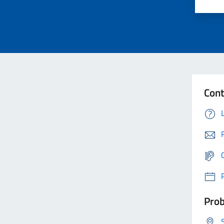
Cont
Prob