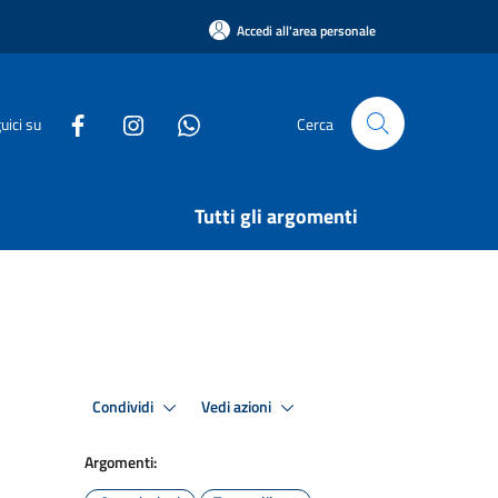
Accedi all'area personale
uici su
Cerca
Tutti gli argomenti
Condividi
Vedi azioni
Argomenti: