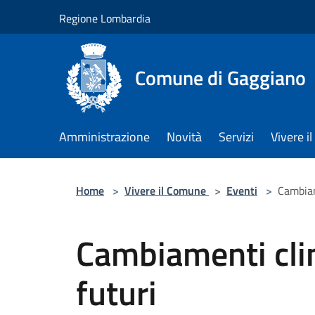
Salta al contenuto principale
Regione Lombardia
Comune di Gaggiano
Amministrazione
Novità
Servizi
Vivere 
Home
>
Vivere il Comune
>
Eventi
>
Cambiam
Cambiamenti clim
futuri