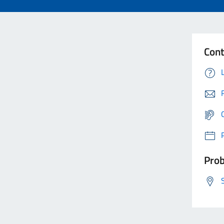
Cont
Prob