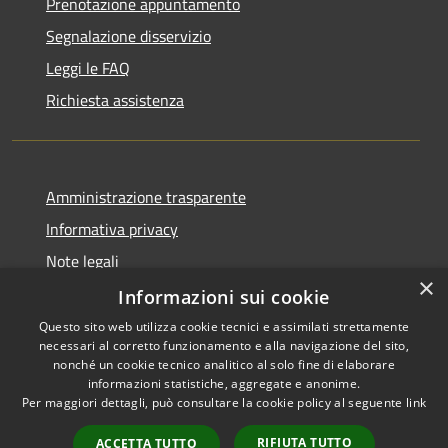
Prenotazione appuntamento
Segnalazione disservizio
Leggi le FAQ
Richiesta assistenza
Amministrazione trasparente
Informativa privacy
Note legali
×
Dichiarazione di accessibilità
Informazioni sui cookie
Questo sito web utilizza cookie tecnici e assimilati strettamente
necessari al corretto funzionamento e alla navigazione del sito,
nonché un cookie tecnico analitico al solo fine di elaborare
informazioni statistiche, aggregate e anonime.
RSS
Copyright © 2026 • Comune di
Per maggiori dettagli, può consultare la cookie policy al seguente
link
Accessibilità
Gaggiano • Powered by
Privacy
Municipium
Accesso
•
RIFIUTA TUTTO
ACCETTA TUTTO