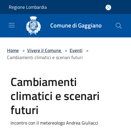
Salta al contenuto principale
Regione Lombardia
Comune di Gaggiano
Home
>
Vivere il Comune
>
Eventi
>
Cambiamenti climatici e scenari futuri
Cambiamenti
climatici e scenari
futuri
Incontro con il metereologo Andrea Giuliacci