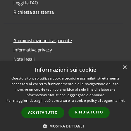
Leggi le FAQ
Richiesta assistenza
Amministrazione trasparente
Informativa privacy
Note legali
×
Dichiarazione di accessibilità
Informazioni sui cookie
Questo sito web utilizza cookie tecnici e assimilati strettamente
necessari al corretto funzionamento e alla navigazione del sito,
nonché un cookie tecnico analitico al solo fine di elaborare
informazioni statistiche, aggregate e anonime.
RSS
Copyright © 2026 • Comune di
Per maggiori dettagli, può consultare la cookie policy al seguente
link
Accessibilità
Gaggiano • Powered by
Privacy
Municipium
Accesso
•
RIFIUTA TUTTO
ACCETTA TUTTO
Cookie
redazione
Mappa del sito
MOSTRA DETTAGLI