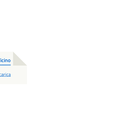
icino
DF
carica