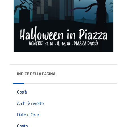
INDICE DELLA PAGINA
Cos'è
A chi è rivolto
Date e Orari
Costo