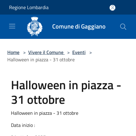
Salta al contenuto principale
Regione Lombardia
Comune di Gaggiano
Home
>
Vivere il Comune
>
Eventi
>
Halloween in piazza - 31 ottobre
Halloween in piazza -
31 ottobre
Halloween in piazza - 31 ottobre
Data inizio :