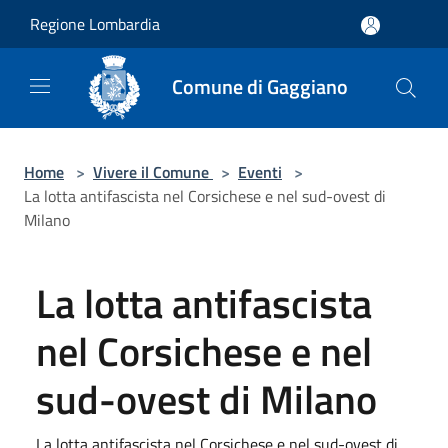
Salta al contenuto principale
Regione Lombardia
Comune di Gaggiano
Home
>
Vivere il Comune
>
Eventi
>
La lotta antifascista nel Corsichese e nel sud-ovest di
Milano
La lotta antifascista
nel Corsichese e nel
sud-ovest di Milano
La lotta antifascista nel Corsichese e nel sud-ovest di