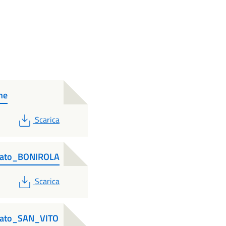
ne
PDF
Scarica
tato_BONIROLA
PDF
Scarica
tato_SAN_VITO