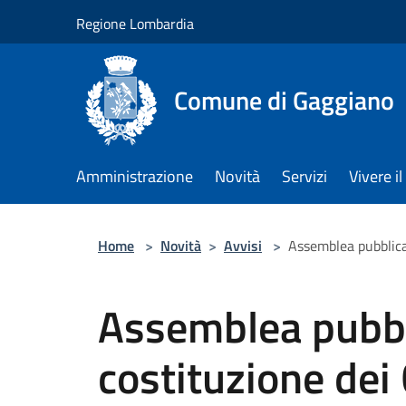
Salta al contenuto principale
Regione Lombardia
Comune di Gaggiano
Amministrazione
Novità
Servizi
Vivere 
Home
>
Novità
>
Avvisi
>
Assemblea pubblica 
Assemblea pubbl
costituzione dei