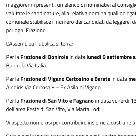
maggiorenni presenti, un elenco di nominativi al Consi
valutate le candidature, alla relativa nomina quali delegat
comunale stabilisce il numero dei candidati da leggere, 
per ogni Frazione.
L’Assemblea Pubblica si terrà:
Per la
Frazione di Bonirola
in data
lunedì 9 settembre a
Bonirola Via Italia.
Per la
Frazione di Vigano Certosino e Barate
in data
mer
Arcoiris Via Certosa 9 – Ex Asilo di Vigano.
Per la
Frazione di San Vito e Fagnano
in data venerdì 13
dell’area Feste di San Vito, Via Marta Lodi.
Vi aspetto numerosi per contribuire insieme a costruire u
Grazie per la vostra partecipazione e per il vostro impegn