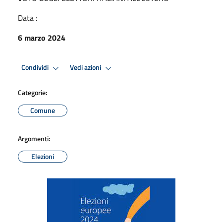
Data :
6 marzo 2024
Condividi
Vedi azioni
Categorie:
Comune
Argomenti:
Elezioni