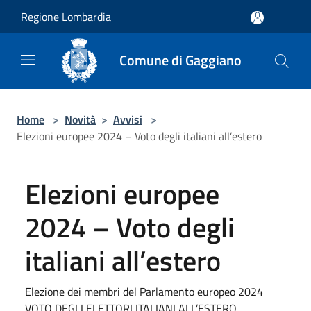
Salta al contenuto principale
Regione Lombardia
Comune di Gaggiano
Home
>
Novità
>
Avvisi
>
Elezioni europee 2024 – Voto degli italiani all’estero
Elezioni europee
2024 – Voto degli
italiani all’estero
Elezione dei membri del Parlamento europeo 2024
VOTO DEGLI ELETTORI ITALIANI ALL’ESTERO