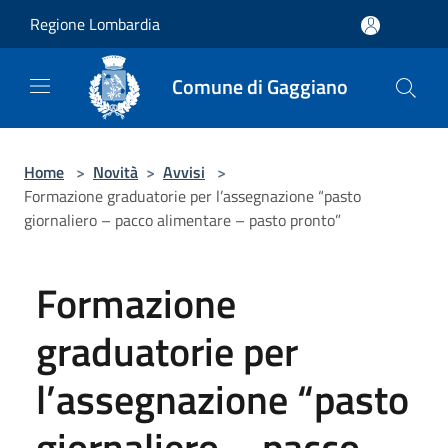
Salta al contenuto principale
Regione Lombardia
Comune di Gaggiano
Home
>
Novità
>
Avvisi
>
Formazione graduatorie per l’assegnazione “pasto
giornaliero – pacco alimentare – pasto pronto”
Formazione
graduatorie per
l’assegnazione “pasto
giornaliero – pacco