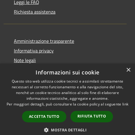
Leggi le FAQ
Richiesta assistenza
Amministrazione trasparente
Informativa privacy
Note legali
×
Dichiarazione di accessibilità
Informazioni sui cookie
Questo sito web utilizza cookie tecnici e assimilati strettamente
necessari al corretto funzionamento e alla navigazione del sito,
nonché un cookie tecnico analitico al solo fine di elaborare
informazioni statistiche, aggregate e anonime.
RSS
Copyright © 2026 • Comune di
Per maggiori dettagli, può consultare la cookie policy al seguente
link
Accessibilità
Gaggiano • Powered by
Privacy
Municipium
Accesso
•
RIFIUTA TUTTO
ACCETTA TUTTO
Cookie
redazione
Mappa del sito
MOSTRA DETTAGLI