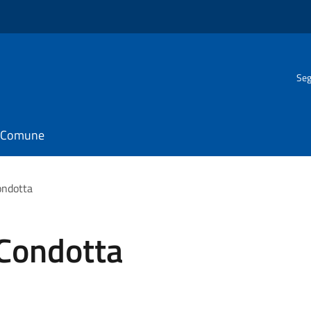
Seg
il Comune
ondotta
 Condotta