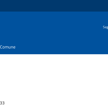
Seg
il Comune
:33