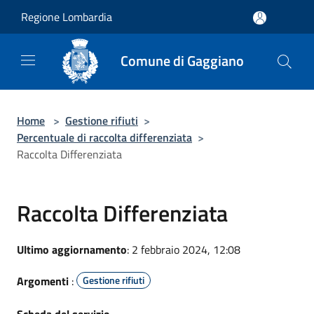
Salta al contenuto principale
Regione Lombardia
Comune di Gaggiano
Home
>
Gestione rifiuti
>
Percentuale di raccolta differenziata
>
Raccolta Differenziata
Raccolta Differenziata
Ultimo aggiornamento
: 2 febbraio 2024, 12:08
Argomenti
:
Gestione rifiuti
Scheda del servizio