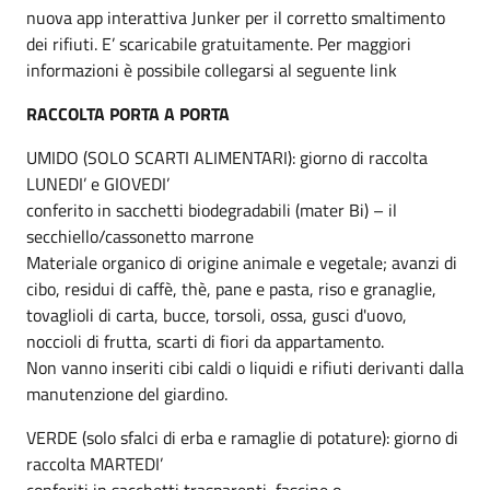
nuova app interattiva Junker per il corretto smaltimento
dei rifiuti. E’ scaricabile gratuitamente. Per maggiori
informazioni è possibile collegarsi al seguente link
RACCOLTA PORTA A PORTA
UMIDO (SOLO SCARTI ALIMENTARI): giorno di raccolta
LUNEDI’ e GIOVEDI’
conferito in sacchetti biodegradabili (mater Bi) – il
secchiello/cassonetto marrone
Materiale organico di origine animale e vegetale; avanzi di
cibo, residui di caffè, thè, pane e pasta, riso e granaglie,
tovaglioli di carta, bucce, torsoli, ossa, gusci d'uovo,
noccioli di frutta, scarti di fiori da appartamento.
Non vanno inseriti cibi caldi o liquidi e rifiuti derivanti dalla
manutenzione del giardino.
VERDE (solo sfalci di erba e ramaglie di potature): giorno di
raccolta MARTEDI’
conferiti in sacchetti trasparenti, fascine o