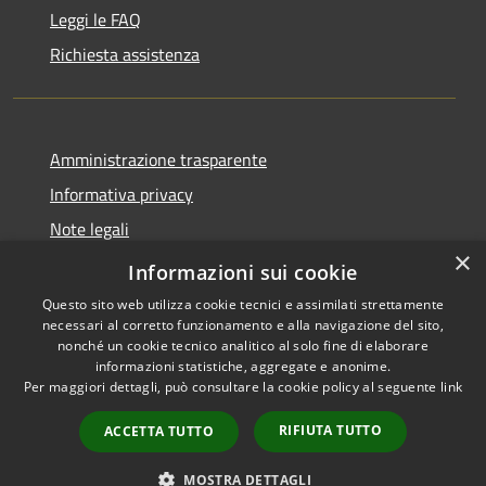
Leggi le FAQ
Richiesta assistenza
Amministrazione trasparente
Informativa privacy
Note legali
×
Dichiarazione di accessibilità
Informazioni sui cookie
Questo sito web utilizza cookie tecnici e assimilati strettamente
necessari al corretto funzionamento e alla navigazione del sito,
nonché un cookie tecnico analitico al solo fine di elaborare
informazioni statistiche, aggregate e anonime.
RSS
Copyright © 2026 • Comune di
Per maggiori dettagli, può consultare la cookie policy al seguente
link
Accessibilità
Gaggiano • Powered by
Privacy
Municipium
Accesso
•
RIFIUTA TUTTO
ACCETTA TUTTO
Cookie
redazione
Mappa del sito
MOSTRA DETTAGLI