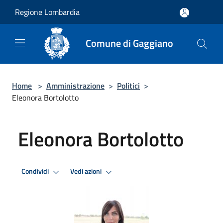
Salta al contenuto principale
Regione Lombardia
Comune di Gaggiano
Home
>
Amministrazione
>
Politici
>
Eleonora Bortolotto
Eleonora Bortolotto
Condividi
Vedi azioni