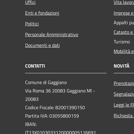
Uffici
Vita lavor
Enti e fondazioni
Imprese 
Appalti pu
Politici
Catasto e
Personale Amministrativo
Turismo
Documenti e dati
Mobilità e
CONTATTI
NOVITÀ
Comune di Gaggiano
Prenotaz
Via Roma 36 20083 Gaggiano MI -
Segnalazi
20083
Leggi le 
Codice Fiscale: 82001390150
Richiesta
Partita IVA: 03055800159
IBAN:
IT13X0103033120000005116691