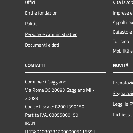
Uffici
Vita lavor
Enti e fondazioni
Imprese 
Appalti pu
Politici
Catasto e
Personale Amministrativo
Turismo
Documenti e dati
Mobilità e
CONTATTI
NOVITÀ
Comune di Gaggiano
Prenotaz
Via Roma 36 20083 Gaggiano MI -
Segnalazi
20083
Leggi le 
Codice Fiscale: 82001390150
Richiesta
Partita IVA: 03055800159
IBAN:
IT13X0103033120000005116691