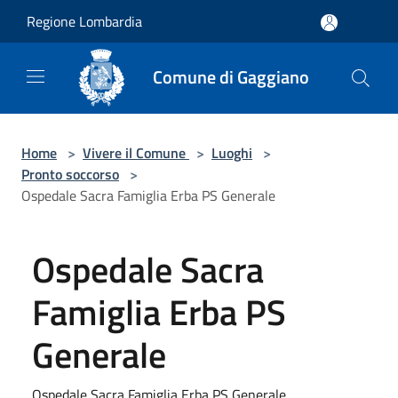
Salta al contenuto principale
Regione Lombardia
Comune di Gaggiano
Home
>
Vivere il Comune
>
Luoghi
>
Pronto soccorso
>
Ospedale Sacra Famiglia Erba PS Generale
Ospedale Sacra
Famiglia Erba PS
Generale
Ospedale Sacra Famiglia Erba PS Generale