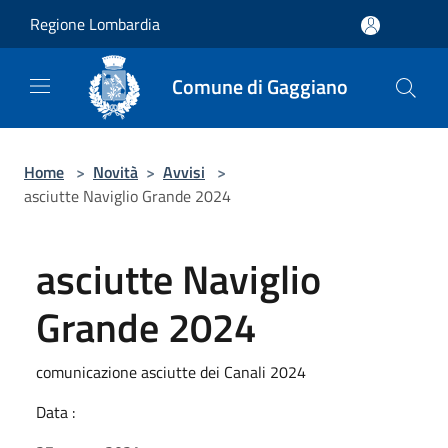
Salta al contenuto principale
Regione Lombardia
Comune di Gaggiano
Home
>
Novità
>
Avvisi
>
asciutte Naviglio Grande 2024
asciutte Naviglio
Grande 2024
comunicazione asciutte dei Canali 2024
Data :