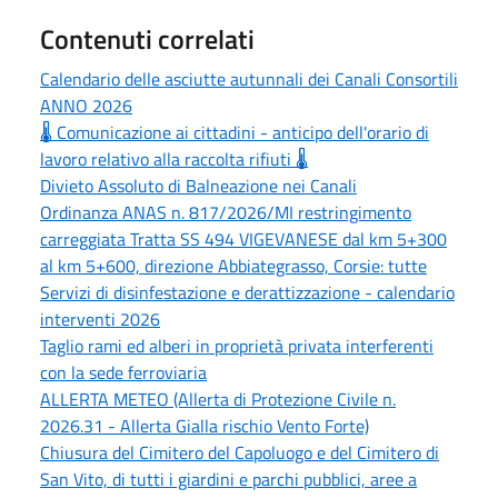
Contenuti correlati
Calendario delle asciutte autunnali dei Canali Consortili
ANNO 2026
🌡️ Comunicazione ai cittadini - anticipo dell'orario di
lavoro relativo alla raccolta rifiuti 🌡️
Divieto Assoluto di Balneazione nei Canali
Ordinanza ANAS n. 817/2026/MI restringimento
carreggiata Tratta SS 494 VIGEVANESE dal km 5+300
al km 5+600, direzione Abbiategrasso, Corsie: tutte
Servizi di disinfestazione e derattizzazione - calendario
interventi 2026
Taglio rami ed alberi in proprietà privata interferenti
con la sede ferroviaria
ALLERTA METEO (Allerta di Protezione Civile n.
2026.31 - Allerta Gialla rischio Vento Forte)
Chiusura del Cimitero del Capoluogo e del Cimitero di
San Vito, di tutti i giardini e parchi pubblici, aree a