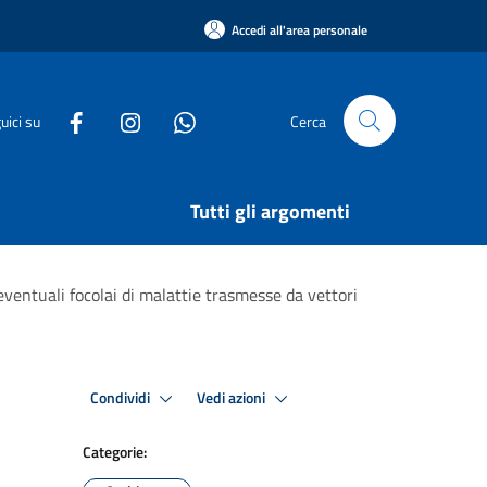
Accedi all'area personale
uici su
Cerca
Tutti gli argomenti
ventuali focolai di malattie trasmesse da vettori
Condividi
Vedi azioni
Categorie: