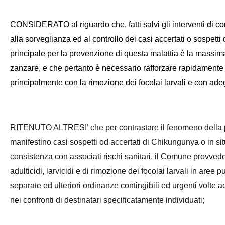
CONSIDERATO al riguardo che, fatti salvi gli interventi di co
alla sorveglianza ed al controllo dei casi accertati o sospetti
principale per la prevenzione di questa malattia è la massim
zanzare, e che pertanto è necessario rafforzare rapidamente l
principalmente con la rimozione dei focolai larvali e con adegu
RITENUTO ALTRESI’ che per contrastare il fenomeno della p
manifestino casi sospetti od accertati di Chikungunya o in situ
consistenza con associati rischi sanitari, il Comune provvede
adulticidi, larvicidi e di rimozione dei focolai larvali in are
separate ed ulteriori ordinanze contingibili ed urgenti volte ad
nei confronti di destinatari specificatamente individuati;