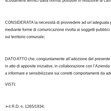
scostamenti termici dalla norma, possibili in relazione ai cam
CONSIDERATA la necessità di provvedere ad un’adeguata pu
mediante forme di comunicazione rivolta ai soggetti pubblici e
sul territorio comunale;
DATO ATTO che, congiuntamente all’adozione del presente
in atto di apposite iniziative, in collaborazione con l’Azienda
a informare e sensibilizzare sui corretti comportamenti da ado
VISTI:
➢
il R.D. n. 1265/1934;