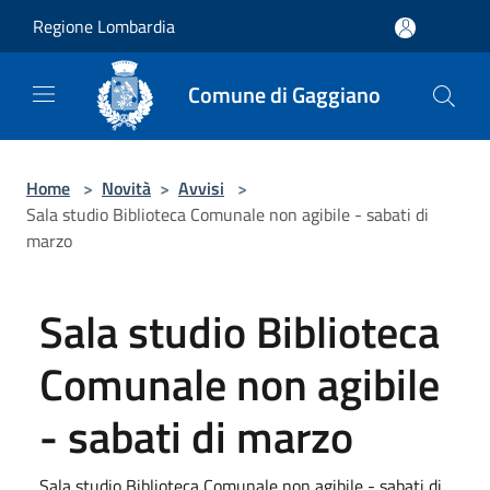
Salta al contenuto principale
Regione Lombardia
Comune di Gaggiano
Home
>
Novità
>
Avvisi
>
Sala studio Biblioteca Comunale non agibile - sabati di
marzo
Sala studio Biblioteca
Comunale non agibile
- sabati di marzo
Sala studio Biblioteca Comunale non agibile - sabati di