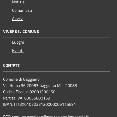
Notizie
Comunicati
Avvisi
VIVERE IL COMUNE
Luoghi
Eventi
CONTATTI
Comune di Gaggiano
Via Roma 36 20083 Gaggiano MI - 20083
Codice Fiscale: 82001390150
Partita IVA: 03055800159
IBAN: IT13X0103033120000005116691
PEC: comune.gaggiano@pec.regione.lombardia.it