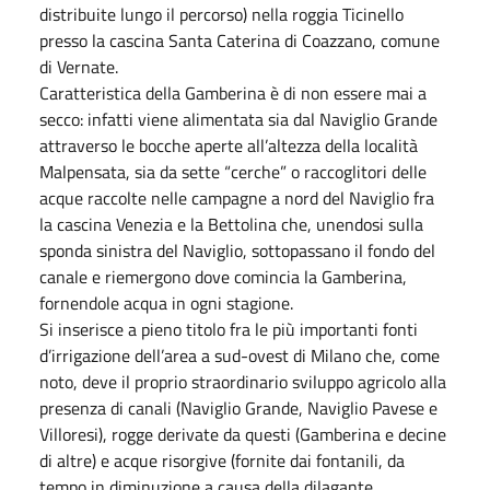
distribuite lungo il percorso) nella roggia Ticinello
presso la cascina Santa Caterina di Coazzano, comune
di Vernate.
Caratteristica della Gamberina è di non essere mai a
secco: infatti viene alimentata sia dal Naviglio Grande
attraverso le bocche aperte all’altezza della località
Malpensata, sia da sette “cerche” o raccoglitori delle
acque raccolte nelle campagne a nord del Naviglio fra
la cascina Venezia e la Bettolina che, unendosi sulla
sponda sinistra del Naviglio, sottopassano il fondo del
canale e riemergono dove comincia la Gamberina,
fornendole acqua in ogni stagione.
Si inserisce a pieno titolo fra le più importanti fonti
d’irrigazione dell’area a sud-ovest di Milano che, come
noto, deve il proprio straordinario sviluppo agricolo alla
presenza di canali (Naviglio Grande, Naviglio Pavese e
Villoresi), rogge derivate da questi (Gamberina e decine
di altre) e acque risorgive (fornite dai fontanili, da
tempo in diminuzione a causa della dilagante