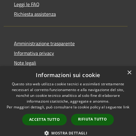
Leggi le FAQ
Richiesta assistenza
Amministrazione trasparente
Informativa privacy
Note legali
×
Dichiarazione di accessibilità
Informazioni sui cookie
Questo sito web utilizza cookie tecnici e assimilati strettamente
necessari al corretto funzionamento e alla navigazione del sito,
nonché un cookie tecnico analitico al solo fine di elaborare
informazioni statistiche, aggregate e anonime.
RSS
Copyright © 2026 • Comune di
Per maggiori dettagli, può consultare la cookie policy al seguente
link
Accessibilità
Gaggiano • Powered by
Privacy
Municipium
Accesso
•
RIFIUTA TUTTO
ACCETTA TUTTO
Cookie
redazione
Mappa del sito
MOSTRA DETTAGLI