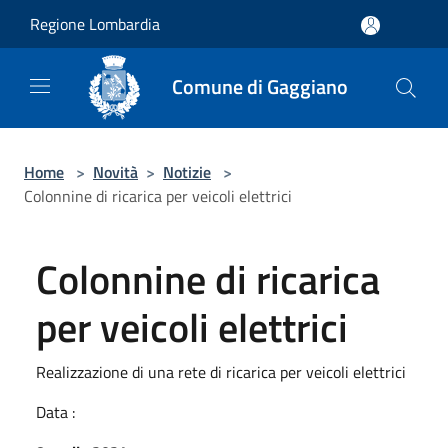
Salta al contenuto principale
Regione Lombardia
Comune di Gaggiano
Home
>
Novità
>
Notizie
>
Colonnine di ricarica per veicoli elettrici
Colonnine di ricarica
per veicoli elettrici
Realizzazione di una rete di ricarica per veicoli elettrici
Data :