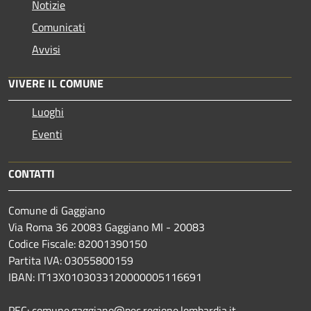
Notizie
Comunicati
Avvisi
VIVERE IL COMUNE
Luoghi
Eventi
CONTATTI
Comune di Gaggiano
Via Roma 36 20083 Gaggiano MI - 20083
Codice Fiscale: 82001390150
Partita IVA: 03055800159
IBAN: IT13X0103033120000005116691
PEC: comune.gaggiano@pec.regione.lombardia.it