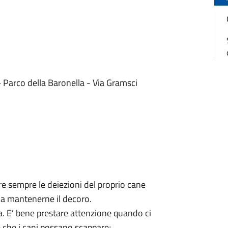
 Parco della Baronella - Via Gramsci
re sempre le deiezioni del proprio cane
i a mantenerne il decoro.
ta. E’ bene prestare attenzione quando ci
re che i cani possano scappare;