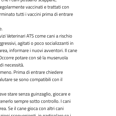
egolarmente vaccinati e trattati con
rminato tutti i vaccini prima di entrare
e.
vizi Veterinari ATS come cani a rischio
gressivi, agitati o poco socializzanti in
’area, informare i nuovi avventori. Il cane
 Occorre potare con sé la museruola
di necessità.
 o meno. Prima di entrare chiedere
lutare se sono compatibili con il
eve stare senza guinzaglio, giocare e
 tenerlo sempre sotto controllo. I cani
ea. Se il cane gioca con altri cani
zioni sconvenienti, in particolare se i