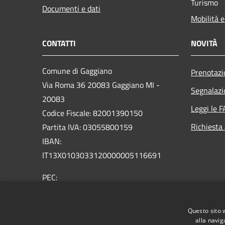
Turismo
Documenti e dati
Mobilità e
CONTATTI
NOVITÀ
Comune di Gaggiano
Prenotaz
Via Roma 36 20083 Gaggiano MI -
Segnalazi
20083
Leggi le 
Codice Fiscale: 82001390150
Richiesta
Partita IVA: 03055800159
IBAN:
IT13X0103033120000005116691
PEC:
comune.gaggiano@pec.regione.lombardia.it
Centralino Unico: 02 9089921
Questo sito 
Email: comune@comune.gaggiano.mi.it
alla navig