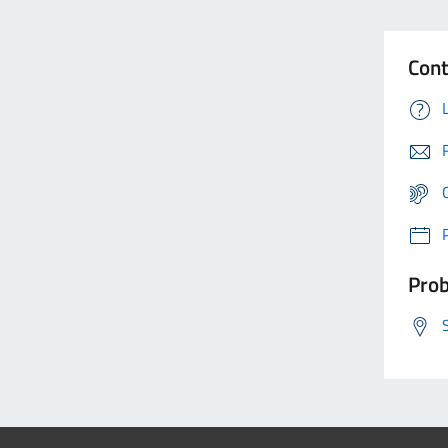
Cont
Prob