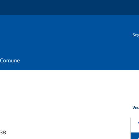
Seg
il Comune
Ved
:38