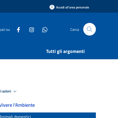
Accedi all'area personale
uici su
Cerca
Tutti gli argomenti
i azioni
Vivere l'Ambiente
Animali domestici