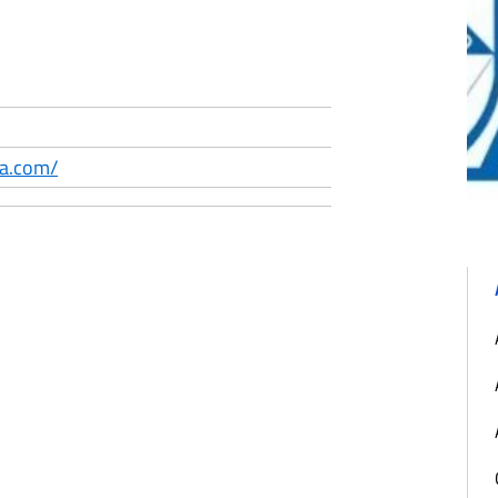
3
ra.com/