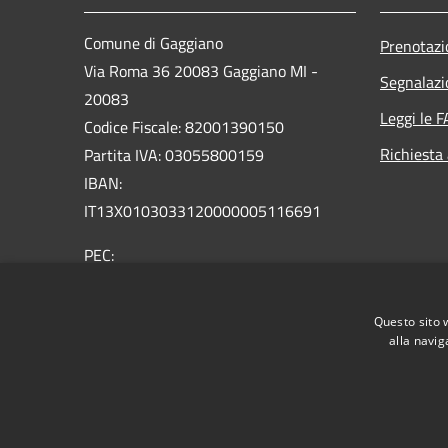
Comune di Gaggiano
Prenotaz
Via Roma 36 20083 Gaggiano MI -
Segnalazi
20083
Leggi le 
Codice Fiscale: 82001390150
Richiesta
Partita IVA: 03055800159
IBAN:
IT13X0103033120000005116691
PEC:
comune.gaggiano@pec.regione.lombardia.it
Centralino Unico: 02 9089921
Questo sito 
Email: comune@comune.gaggiano.mi.it
alla navig