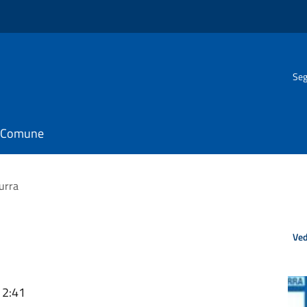
Seg
il Comune
urra
Ved
12:41