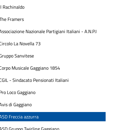
Il Rachinaldo
The Framers
Associazione Nazionale Partigiani Italiani - A.N.P.I
Circolo La Novella 73
Gruppo Sanvitese
Corpo Musicale Gaggiano 1854
CGIL - Sindacato Pensionati Italiani
Pro Loco Gaggiano
Avis di Gaggiano
ASD Freccia azzurra
ASD Gruppo Twirling Gaggiano