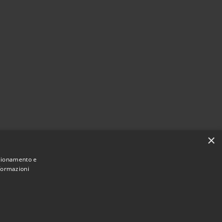
×
nzionamento e
nformazioni