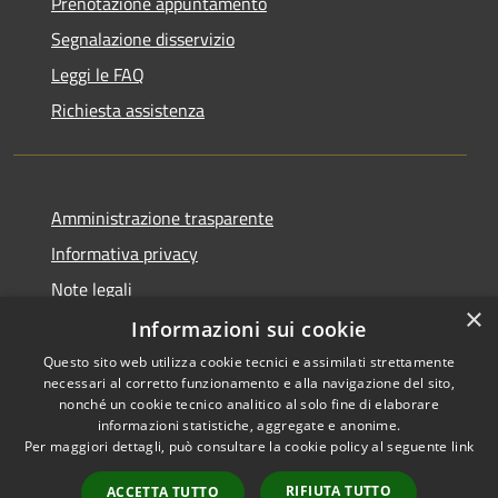
Prenotazione appuntamento
Segnalazione disservizio
Leggi le FAQ
Richiesta assistenza
Amministrazione trasparente
Informativa privacy
Note legali
×
Dichiarazione di accessibilità
Informazioni sui cookie
Questo sito web utilizza cookie tecnici e assimilati strettamente
necessari al corretto funzionamento e alla navigazione del sito,
nonché un cookie tecnico analitico al solo fine di elaborare
informazioni statistiche, aggregate e anonime.
RSS
Copyright © 2026 • Comune di
Per maggiori dettagli, può consultare la cookie policy al seguente
link
Accessibilità
Gaggiano • Powered by
Privacy
Municipium
Accesso
•
RIFIUTA TUTTO
ACCETTA TUTTO