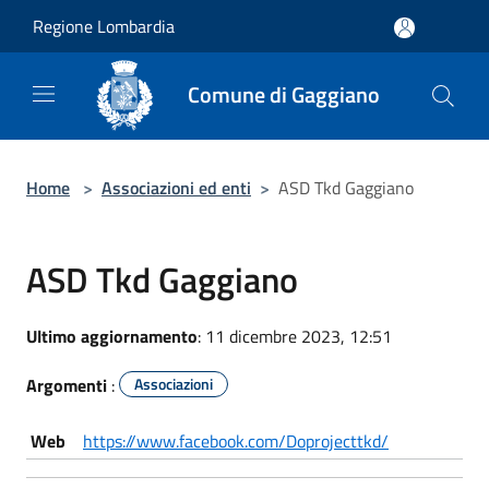
Salta al contenuto principale
Regione Lombardia
Comune di Gaggiano
Home
>
Associazioni ed enti
>
ASD Tkd Gaggiano
ASD Tkd Gaggiano
Ultimo aggiornamento
: 11 dicembre 2023, 12:51
Argomenti
:
Associazioni
Web
https://www.facebook.com/Doprojecttkd/