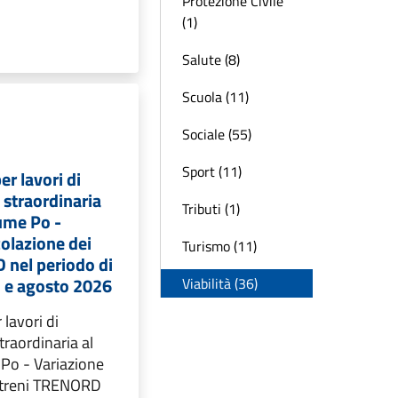
Protezione Civile
(1)
Salute (8)
Scuola (11)
Sociale (55)
Sport (11)
er lavori di
straordinaria
Tributi (1)
iume Po -
colazione dei
Turismo (11)
 nel periodo di
o e agosto 2026
Viabilità (36)
 lavori di
raordinaria al
 Po - Variazione
i treni TRENORD