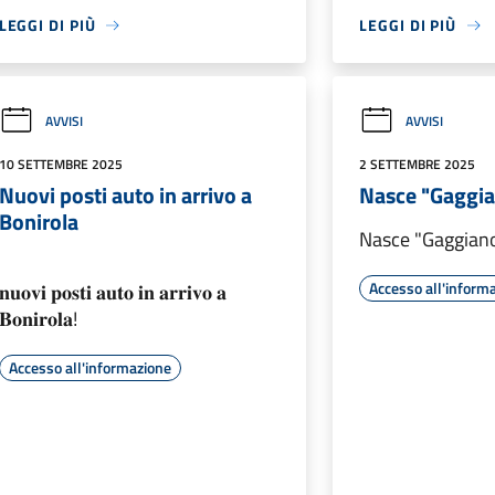
LEGGI DI PIÙ
LEGGI DI PIÙ
AVVISI
AVVISI
10 SETTEMBRE 2025
2 SETTEMBRE 2025
Nuovi posti auto in arrivo a
Nasce "Gaggia
Bonirola
Nasce "Gaggian
Accesso all'inform
𝐧𝐮𝐨𝐯𝐢 𝐩𝐨𝐬𝐭𝐢 𝐚𝐮𝐭𝐨 𝐢𝐧 𝐚𝐫𝐫𝐢𝐯𝐨 𝐚
𝐁𝐨𝐧𝐢𝐫𝐨𝐥𝐚!
Accesso all'informazione