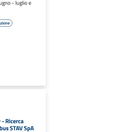
ugno - luglio e
azione
 - Ricerca
tobus STAV SpA