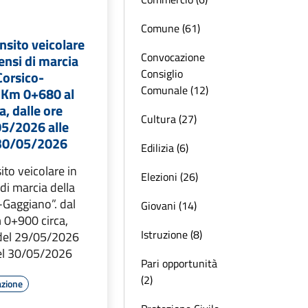
Comune (61)
ansito veicolare
Convocazione
ensi di marcia
Consiglio
Corsico-
Comunale (12)
 Km 0+680 al
, dalle ore
Cultura (27)
05/2026 alle
 30/05/2026
Edilizia (6)
ito veicolare in
Elezioni (26)
 di marcia della
-Gaggiano”. dal
Giovani (14)
 0+900 circa,
Istruzione (8)
 del 29/05/2026
del 30/05/2026
Pari opportunità
(2)
azione