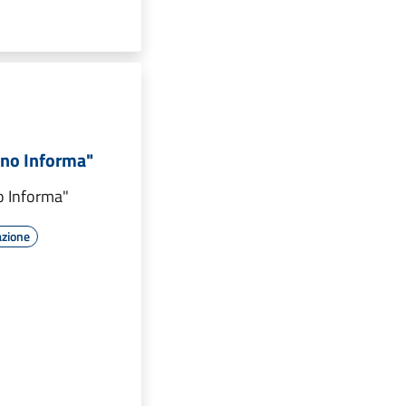
no Informa"
o Informa"
azione