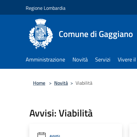
Salta al contenuto principale
Regione Lombardia
Comune di Gaggiano
Amministrazione
Novità
Servizi
Vivere 
Home
>
Novità
>
Viabilità
Avvisi: Viabilità
AVVISI