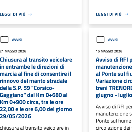
LEGGI DI PIÙ
LEGGI DI PIÙ
AVVISI
AVVISI
21 MAGGIO 2026
15 MAGGIO 2026
Chiusura al transito veicolare
Avviso di RFI p
in entrambe le direzioni di
manutenzione 
marcia al fine di consentire il
al Ponte sul f
rinnovo del manto stradale
Variazione cir
della S.P. 59 "Corsico-
treni TRENORD
Gaggiano" dal Km 0+680 al
giugno - lugli
Km 0+900 circa, tra le ore
Avviso di RFI per
22,00 e le ore 6,00 del giorno
manutenzione st
29/05/2026
Ponte sul fiume
chiusura al transito veicolare in
circolazione de